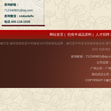
咨询邮箱：
712340801@qq.com
咨询微信：xiubadaifu
电话 400-118-1936
网站首页
|
疤痕半成品原料
|
人才招聘
修巴堂 修疤堂除疤是中药修复治疗疤痕领先品牌，修巴堂中药安全快速有效去疤 属于
痘印 疤痕增生
咨询邮箱：712340801@qq.
公司总部：
广州公司：广
湖北武汉公司
COPYRIGHT ©