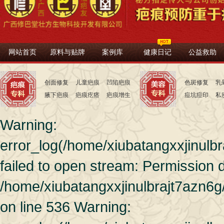
网站首页
原料与贴牌
案例库
健康日记
公益救助
创面修复
儿童疤痕
凹陷疤痕
色斑修复
乳
腋下疤痕
疤痕疙瘩
疤痕增生
痘坑痘印
私
Warning:
error_log(/home/xiubatangxxjinulb
failed to open stream: Permission 
/home/xiubatangxxjinulbrajt7azn6g
on line 536 Warning: